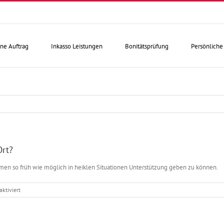
ne Auftrag
Inkasso Leistungen
Bonitätsprüfung
Persönliche
Ort?
en so früh wie möglich in heiklen Situationen Unterstützung geben zu können.
für
ktiviert
Erfolgt
durch
COMMERZ