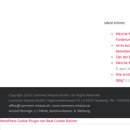
latest entries:
Welche K
Forderun
Ist es au
betreibe
Ziel der 
Welche K
8. April 
Wie wir
tätig?
12
Copyright 2026 Commerz Inkasso GmbH | All Rights Reserved
Commerz Inkasso GmbH | Vogelweiderstrasse 55 | A-5020 Salzburg | Tel. +43(0)
office@commerz-inkasso.at
|
www.commerz-inkasso.at
Arnold Fellinger // / Marke, Kommunikation & Werbung
WordPress Cookie Plugin von Real Cookie Banner