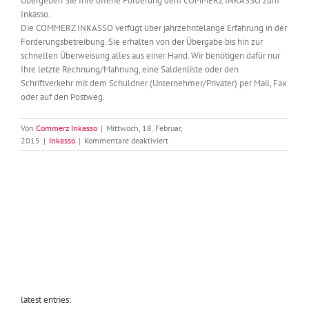
Übergeben Sie Ihre offene Forderung dem COMMERZ INKASSO zum
Inkasso.
Die COMMERZ INKASSO verfügt über jahrzehntelange Erfahrung in der
Forderungsbetreibung. Sie erhalten von der Übergabe bis hin zur
schnellen Überweisung alles aus einer Hand. Wir benötigen dafür nur
Ihre letzte Rechnung/Mahnung, eine Saldenliste oder den
Schriftverkehr mit dem Schuldner (Unternehmer/Privater) per Mail, Fax
oder auf den Postweg.
Von
Commerz Inkasso
|
Mittwoch, 18. Februar,
für
2015
|
Inkasso
|
Kommentare deaktiviert
Ein
Kunde
schuldet
mir
Geld.
Was
kann
ich
tun?
latest entries: